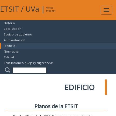
ETSIT
/
UVa
|
Acceso
Expan
Intranet
naveg
Historia
Localización
Equipo de gobierno
Administración
Edificio
Normativa
Calidad
Felicitaciones, quejas y sugerencias
EDIFICIO
Planos de la ETSIT