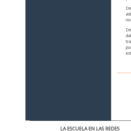
De
ad
no
De
da
tr
pu
es
LA ESCUELA EN LAS REDES