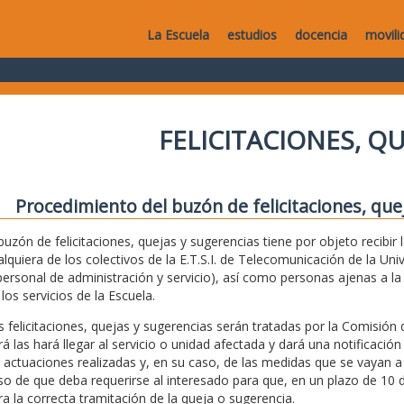
La Escuela
estudios
docencia
movili
FELICITACIONES, Q
Procedimiento del buzón de felicitaciones, que
 buzón de felicitaciones, quejas y sugerencias tiene por objeto recibir
alquiera de los colectivos de la E.T.S.I. de Telecomunicación de la Uni
personal de administración y servicio), así como personas ajenas a 
los servicios de la Escuela.
s felicitaciones, quejas y sugerencias serán tratadas por la Comisión 
rá las hará llegar al servicio o unidad afectada y dará una notificación
s actuaciones realizadas y, en su caso, de las medidas que se vayan a
so de que deba requerirse al interesado para que, en un plazo de 10 d
ra la correcta tramitación de la queja o sugerencia.