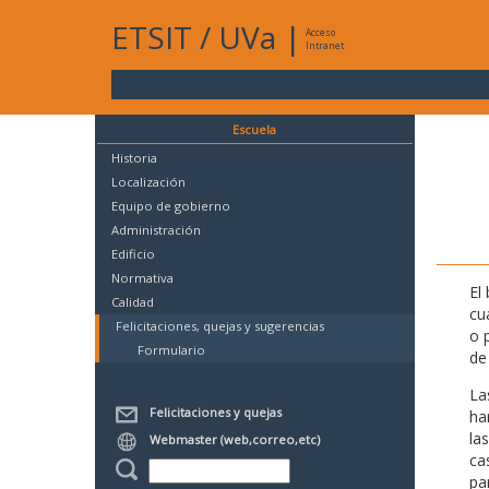
ETSIT
/
UVa
|
Acceso
Intranet
Escuela
Historia
Localización
Equipo de gobierno
Administración
Edificio
Normativa
El
Calidad
cu
Felicitaciones, quejas y sugerencias
o 
Formulario
de 
La
Felicitaciones y quejas
ha
la
Webmaster (web,correo,etc)
ca
pa