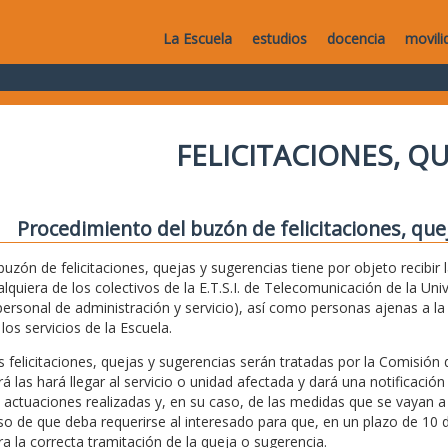
La Escuela
estudios
docencia
movili
FELICITACIONES, Q
Procedimiento del buzón de felicitaciones, que
 buzón de felicitaciones, quejas y sugerencias tiene por objeto recibir
alquiera de los colectivos de la E.T.S.I. de Telecomunicación de la Uni
personal de administración y servicio), así como personas ajenas a 
los servicios de la Escuela.
s felicitaciones, quejas y sugerencias serán tratadas por la Comisión 
rá las hará llegar al servicio o unidad afectada y dará una notificación
s actuaciones realizadas y, en su caso, de las medidas que se vayan a
so de que deba requerirse al interesado para que, en un plazo de 10 d
ra la correcta tramitación de la queja o sugerencia.