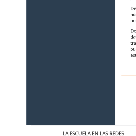
De
ad
no
De
da
tr
pu
es
LA ESCUELA EN LAS REDES