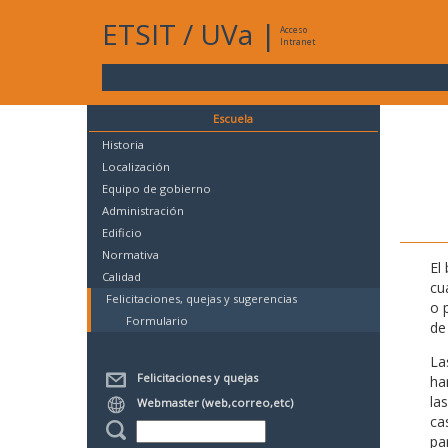
ETSIT
/
UVa
|
Acceso
Intranet
Escuela
Historia
Localización
Equipo de gobierno
Administración
Edificio
Normativa
El
Calidad
cu
Felicitaciones, quejas y sugerencias
o 
Formulario
de 
La
Felicitaciones y quejas
ha
la
Webmaster (web,correo,etc)
ca
pa