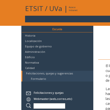
ETSIT
/
UVa
|
Acceso
Intranet
Escuela
Historia
Localización
Equipo de gobierno
Administración
Edificio
Normativa
El
Calidad
cu
Felicitaciones, quejas y sugerencias
o 
Formulario
de 
La
Felicitaciones y quejas
ha
la
Webmaster (web,correo,etc)
ca
pa