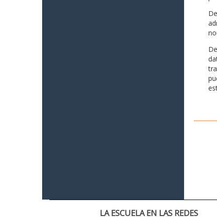
De
ad
no
De
da
tr
pu
es
LA ESCUELA EN LAS REDES