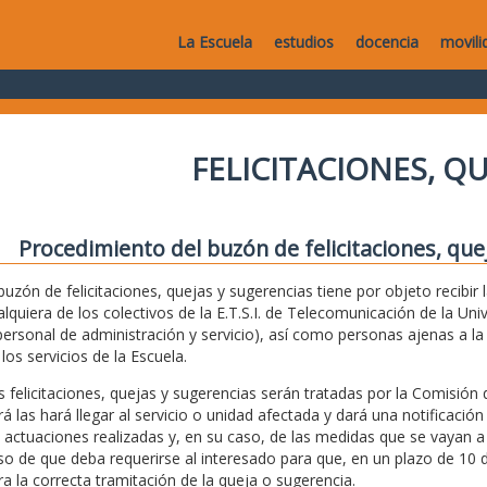
La Escuela
estudios
docencia
movili
FELICITACIONES, Q
Procedimiento del buzón de felicitaciones, que
 buzón de felicitaciones, quejas y sugerencias tiene por objeto recibir
alquiera de los colectivos de la E.T.S.I. de Telecomunicación de la Uni
personal de administración y servicio), así como personas ajenas a 
los servicios de la Escuela.
s felicitaciones, quejas y sugerencias serán tratadas por la Comisión 
rá las hará llegar al servicio o unidad afectada y dará una notificación
s actuaciones realizadas y, en su caso, de las medidas que se vayan a
so de que deba requerirse al interesado para que, en un plazo de 10 d
ra la correcta tramitación de la queja o sugerencia.