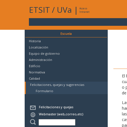
ETSIT
/
UVa
|
Acceso
Intranet
Escuela
Historia
Localización
Equipo de gobierno
Administración
Edificio
Normativa
El
Calidad
cu
Felicitaciones, quejas y sugerencias
o 
Formulario
de 
La
Felicitaciones y quejas
ha
la
Webmaster (web,correo,etc)
ca
pa