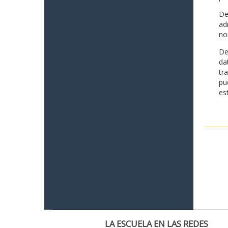
De
ad
no
De
da
tr
pu
es
LA ESCUELA EN LAS REDES