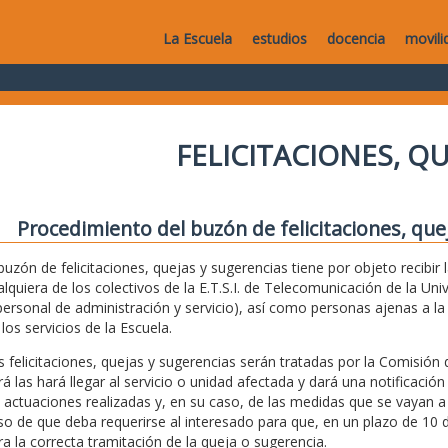
La Escuela
estudios
docencia
movili
FELICITACIONES, Q
Procedimiento del buzón de felicitaciones, que
 buzón de felicitaciones, quejas y sugerencias tiene por objeto recibir
alquiera de los colectivos de la E.T.S.I. de Telecomunicación de la Uni
personal de administración y servicio), así como personas ajenas a 
los servicios de la Escuela.
s felicitaciones, quejas y sugerencias serán tratadas por la Comisión 
rá las hará llegar al servicio o unidad afectada y dará una notificación
s actuaciones realizadas y, en su caso, de las medidas que se vayan a
so de que deba requerirse al interesado para que, en un plazo de 10 d
ra la correcta tramitación de la queja o sugerencia.