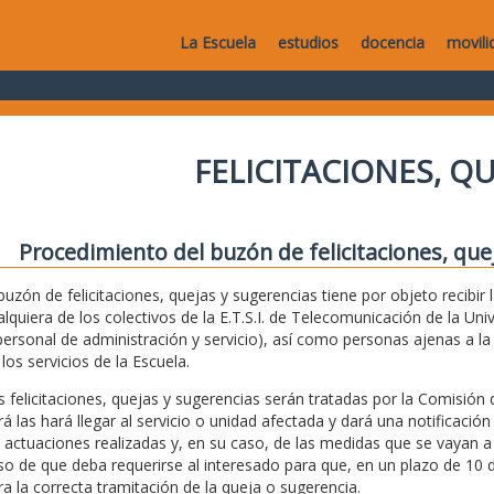
La Escuela
estudios
docencia
movili
FELICITACIONES, Q
Procedimiento del buzón de felicitaciones, que
 buzón de felicitaciones, quejas y sugerencias tiene por objeto recibir
alquiera de los colectivos de la E.T.S.I. de Telecomunicación de la Uni
personal de administración y servicio), así como personas ajenas a 
los servicios de la Escuela.
s felicitaciones, quejas y sugerencias serán tratadas por la Comisión 
rá las hará llegar al servicio o unidad afectada y dará una notificación
s actuaciones realizadas y, en su caso, de las medidas que se vayan a
so de que deba requerirse al interesado para que, en un plazo de 10 d
ra la correcta tramitación de la queja o sugerencia.