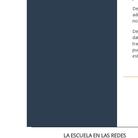
De
ad
no
De
da
tr
pu
es
LA ESCUELA EN LAS REDES