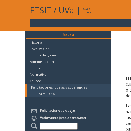
ETSIT
/
UVa
|
Acceso
Intranet
Escuela
Historia
Localización
Equipo de gobierno
Administración
Edificio
Normativa
El
Calidad
cu
Felicitaciones, quejas y sugerencias
o 
Formulario
de 
La
Felicitaciones y quejas
ha
la
Webmaster (web,correo,etc)
ca
pa