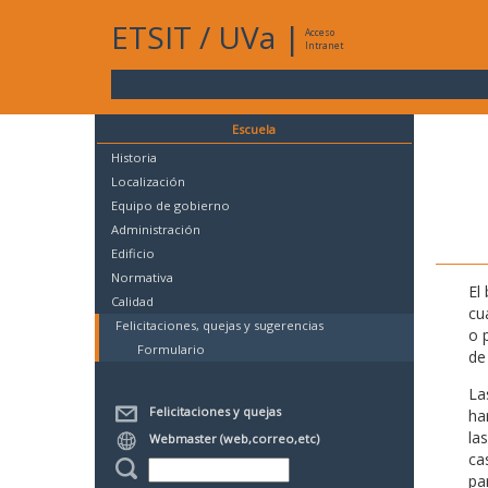
ETSIT
/
UVa
|
Acceso
Intranet
Escuela
Historia
Localización
Equipo de gobierno
Administración
Edificio
Normativa
El
Calidad
cu
Felicitaciones, quejas y sugerencias
o 
Formulario
de 
La
Felicitaciones y quejas
ha
la
Webmaster (web,correo,etc)
ca
pa