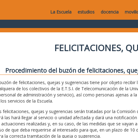
La Escuela
estudios
docencia
movili
FELICITACIONES, Q
Procedimiento del buzón de felicitaciones, que
 buzón de felicitaciones, quejas y sugerencias tiene por objeto recibir
alquiera de los colectivos de la E.T.S.I. de Telecomunicación de la Uni
personal de administración y servicio), así como personas ajenas a 
los servicios de la Escuela.
s felicitaciones, quejas y sugerencias serán tratadas por la Comisión 
rá las hará llegar al servicio o unidad afectada y dará una notificación
s actuaciones realizadas y, en su caso, de las medidas que se vayan a
so de que deba requerirse al interesado para que, en un plazo de 10 d
ra la correcta tramitación de la queja o sugerencia.