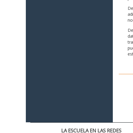
De
ad
no
De
da
tr
pu
es
LA ESCUELA EN LAS REDES