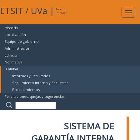
ETSIT
/
UVa
|
Acceso
Expan
Intranet
naveg
Historia
Localización
Equipo de gobierno
Administración
Edificio
Normativa
Calidad
Informes y Resultados
Seguimiento interno y Encuestas
Procedimientos
Felicitaciones, quejas y sugerencias
SISTEMA DE
GARANTÍA INTERNA