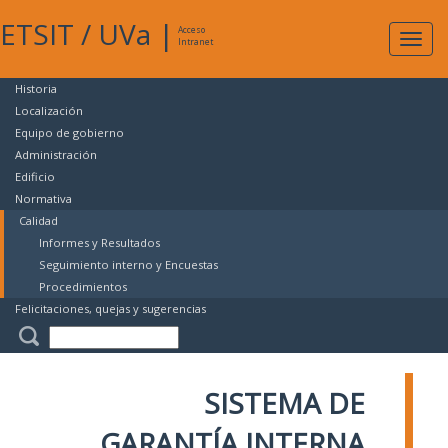
ETSIT
/
UVa
|
Acceso
Expan
Intranet
naveg
Historia
Localización
Equipo de gobierno
Administración
Edificio
Normativa
Calidad
Informes y Resultados
Seguimiento interno y Encuestas
Procedimientos
Felicitaciones, quejas y sugerencias
SISTEMA DE
GARANTÍA INTERNA