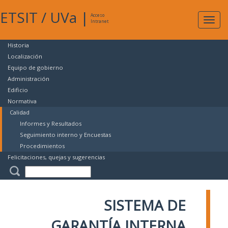
ETSIT
/
UVa
|
Acceso
Expan
Intranet
naveg
Historia
Localización
Equipo de gobierno
Administración
Edificio
Normativa
Calidad
Informes y Resultados
Seguimiento interno y Encuestas
Procedimientos
Felicitaciones, quejas y sugerencias
SISTEMA DE
GARANTÍA INTERNA