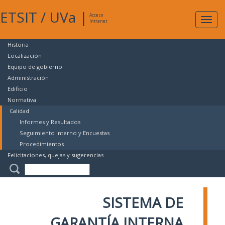
ETSIT
/
UVa
|
Acceso
Expan
Intranet
naveg
Historia
Localización
Equipo de gobierno
Administración
Edificio
Normativa
Calidad
Informes y Resultados
Seguimiento interno y Encuestas
Procedimientos
Felicitaciones, quejas y sugerencias
SISTEMA DE
GARANTÍA INTERNA