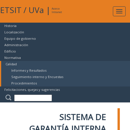
ETSIT
/
UVa
|
Acceso
Expan
Intranet
naveg
Historia
Localización
Equipo de gobierno
Administración
Edificio
Normativa
Calidad
Informes y Resultados
Seguimiento interno y Encuestas
Procedimientos
Felicitaciones, quejas y sugerencias
SISTEMA DE
GARANTÍA INTERNA