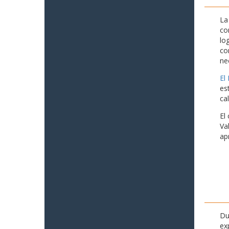
La
co
lo
co
ne
El
es
ca
El
Va
ap
Du
ex