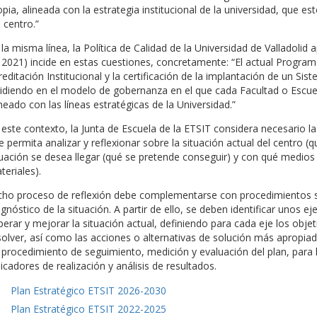
opia, alineada con la estrategia institucional de la universidad, que es
 centro.”
 la misma línea, la Política de Calidad de la Universidad de Valladol
 2021) incide en estas cuestiones, concretamente: “El actual Progr
reditación Institucional y la certificación de la implantación de un Si
cidiendo en el modelo de gobernanza en el que cada Facultad o Escuel
ineado con las líneas estratégicas de la Universidad.”
 este contexto, la Junta de Escuela de la ETSIT considera necesario la
e permita analizar y reflexionar sobre la situación actual del centro (
tuación se desea llegar (qué se pretende conseguir) y con qué medios
teriales).
cho proceso de reflexión debe complementarse con procedimientos sis
agnóstico de la situación. A partir de ello, se deben identificar unos e
perar y mejorar la situación actual, definiendo para cada eje los obj
solver, así como las acciones o alternativas de solución más apropiada
 procedimiento de seguimiento, medición y evaluación del plan, para l
dicadores de realización y análisis de resultados.
Plan Estratégico ETSIT 2026-2030
Plan Estratégico ETSIT 2022-2025