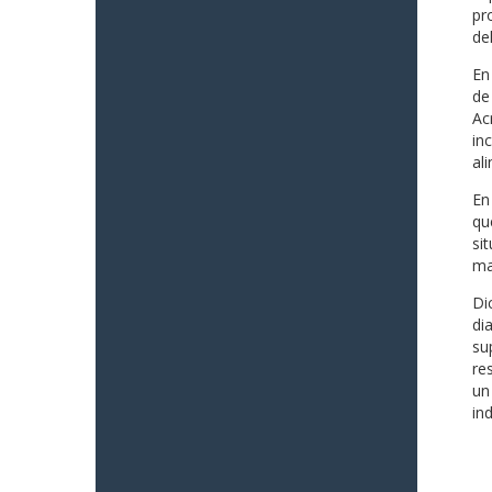
pr
del
En
de
Ac
in
al
En
qu
si
ma
Di
di
su
re
un
in