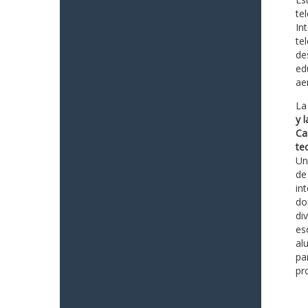
te
In
te
de
ed
ae
La
y 
Ca
te
Un
de
in
do
di
es
al
pa
pr