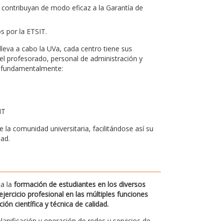
 contribuyan de modo eficaz a la Garantía de
os por la ETSIT.
leva a cabo la UVa, cada centro tiene sus
el profesorado, personal de administración y
bo fundamentalmente:
IT
la comunidad universitaria, facilitándose así su
dad.
ca la
formación de estudiantes en los diversos
jercicio profesional en las múltiples funciones
n científica y técnica de calidad.
planificación y operación de redes y servicios de