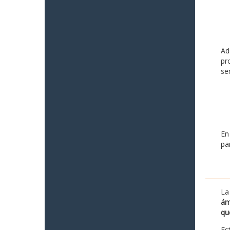
Ad
pr
se
En
pa
La
ám
qu
Es