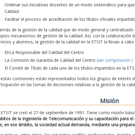
Ordenar sus iniciativas docentes de un modo sistemático para que
Calidad.
Facilitar el proceso de acreditación de los títulos oficiales impartid
emás de la gestión de la calidad que de modo general y centralizado l
opios mecanismos de gestión de la calidad. Así, con la colaboración d
rvicios y alumnos, la gestión de la calidad en la ETSIT la llevan a ca
El/La Responsable del Calidad del Centro
La Comisión de Garantía de Calidad del Centro
(ver composición )
El Comité de Título de cada uno de los títulos impartidos en la ETS
 estas comisiones están representados todos los grupos de interés de 
rticipación en las tomas de decisiones relativas a la gestión de la cali
Misión
 ETSIT se creó el 27 de septiembre de 1991. Tiene como misión bási
bitos de la Ingeniería de Telecomunicación y su capacitación para el e
e, en ese ámbito, la sociedad actual demanda, mediante una preparació
to incluye, entre otros, los siguientes perfiles profesionales: gestión, 