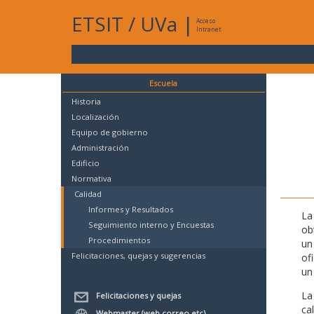
ETSIT
/
UVa
|
Acceso
Intranet
Escuela
Historia
Localización
Equipo de gobierno
Administración
Edificio
Normativa
Calidad
Informes y Resultados
La
Seguimiento interno y Encuestas
ob
Procedimientos
un
Felicitaciones, quejas y sugerencias
of
un
La
Felicitaciones y quejas
ca
Webmaster (web,correo,etc)