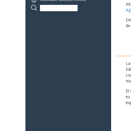
In
Ag
De
de
La
Ed
co
ma
El
es
ex