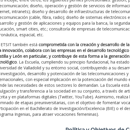
lecomunicación; diseño, operación y gestión de servicios de informaci
ternet, intranets); diseño y desarrollo de infraestructuras de telecom
lecomunicación (cable, fibra, radio); diseño de sistemas electrónicos 
sarrollo y gestión de aplicaciones y equipos para la banca, la seguridad
ucación, smart cities, etc.; consultoría de empresas de telecomunicaci
ronáutica, espacial, etc.
 ETSIT también está
comprometida con la creación y desarrollo de la 
la innovación, colabora con las empresas en el desarrollo tecnológico
stilla y León en particular, y contribuye de esta forma a la generación
cnológico
. La Escuela, cumpliendo su principio fundacional, ha est
iversidad de Valladolid y su entorno social, contribuyendo a su desar
 investigación, desarrollo y potenciación de las telecomunicaciones y
ternacionales, con especial implicación en la potenciación del mundo e
nde las necesidades de estos sectores lo demandan. La Escuela est
vulgación y transferencia a la sociedad en su conjunto, a través de artí
crita y en plataformas digitales (Twitter, YouTube). Asimismo, realiza 
umnado de etapas preuniversitarias, con el objetivo de fomentar vocaci
rticipación en el Bachillerato de Investigación/Excelencia (BIE) o el 
ograma Ingenias, para atraer vocaciones femeninas).
Polí­tica y Objetivos de 