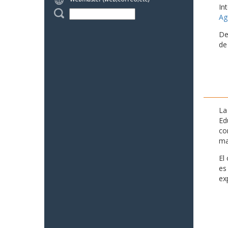
In
Ag
De
de
La
Ed
co
ma
El
es
ex