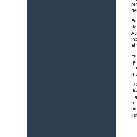
pr
del
En
de
Ac
in
al
En
qu
si
ma
Di
di
su
re
un
in