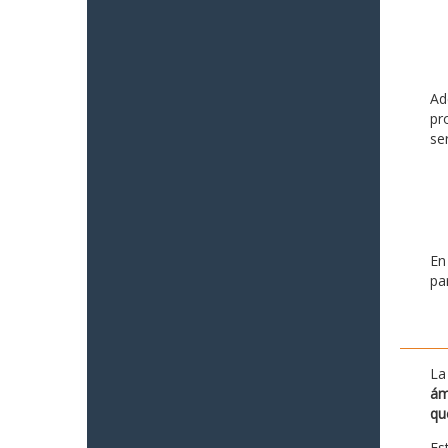
Ad
pr
se
En
pa
La
ám
qu
Es