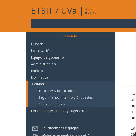
ETSIT
/
UVa
|
Acceso
Intranet
Escuela
Historia
Localización
Equipo de gobierno
Administración
Edificio
Normativa
Calidad
Informes y Resultados
La
Seguimiento interno y Encuestas
ob
Procedimientos
un
Felicitaciones, quejas y sugerencias
of
un
La
Felicitaciones y quejas
ca
Webmaster (web,correo,etc)