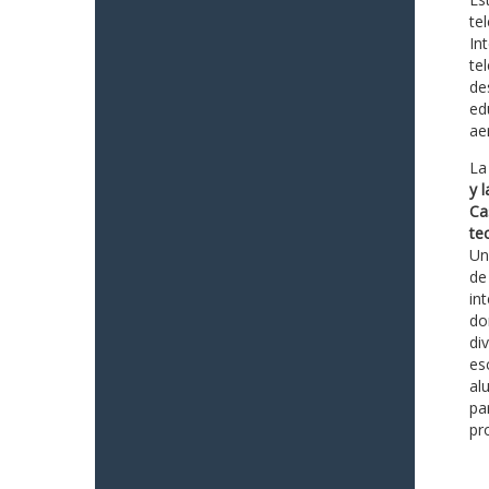
te
In
te
de
ed
ae
La
y 
Ca
te
Un
de
in
do
di
es
al
pa
pr