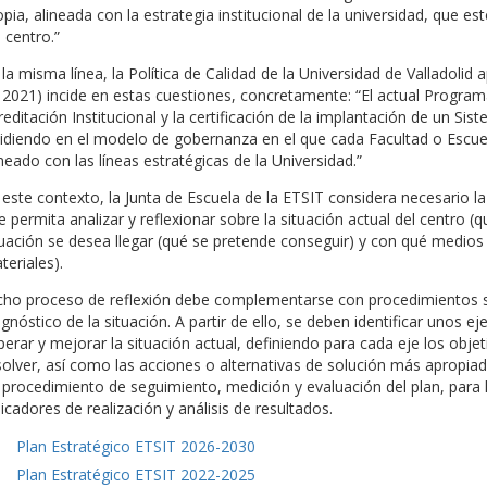
opia, alineada con la estrategia institucional de la universidad, que es
 centro.”
 la misma línea, la Política de Calidad de la Universidad de Valladol
 2021) incide en estas cuestiones, concretamente: “El actual Progr
reditación Institucional y la certificación de la implantación de un Si
cidiendo en el modelo de gobernanza en el que cada Facultad o Escuel
ineado con las líneas estratégicas de la Universidad.”
 este contexto, la Junta de Escuela de la ETSIT considera necesario la
e permita analizar y reflexionar sobre la situación actual del centro (
tuación se desea llegar (qué se pretende conseguir) y con qué medios
teriales).
cho proceso de reflexión debe complementarse con procedimientos sis
agnóstico de la situación. A partir de ello, se deben identificar unos e
perar y mejorar la situación actual, definiendo para cada eje los obj
solver, así como las acciones o alternativas de solución más apropiada
 procedimiento de seguimiento, medición y evaluación del plan, para l
dicadores de realización y análisis de resultados.
Plan Estratégico ETSIT 2026-2030
Plan Estratégico ETSIT 2022-2025