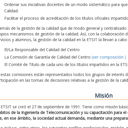
Ordenar sus iniciativas docentes de un modo sistemático para que
Calidad.
Facilitar el proceso de acreditación de los títulos oficiales impartid
emás de la gestión de la calidad que de modo general y centralizado l
opios mecanismos de gestión de la calidad. Así, con la colaboración d
rvicios y alumnos, la gestión de la calidad en la ETSIT la llevan a ca
El/La Responsable del Calidad del Centro
La Comisión de Garantía de Calidad del Centro
(ver composición )
El Comité de Título de cada uno de los títulos impartidos en la ETS
 estas comisiones están representados todos los grupos de interés de 
rticipación en las tomas de decisiones relativas a la gestión de la cali
Misión
 ETSIT se creó el 27 de septiembre de 1991. Tiene como misión bási
bitos de la Ingeniería de Telecomunicación y su capacitación para el e
e, en ese ámbito, la sociedad actual demanda, mediante una preparació
to incluye, entre otros, los siguientes perfiles profesionales: gestión, 