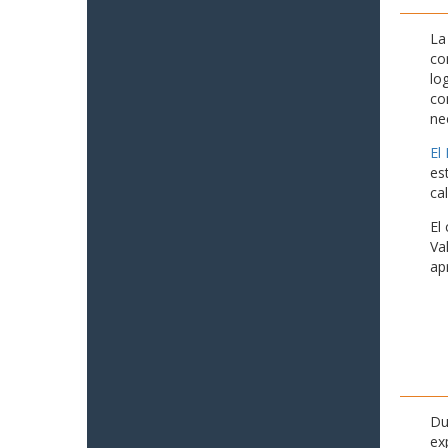
La
co
lo
co
ne
El
es
ca
El
Va
ap
Du
ex