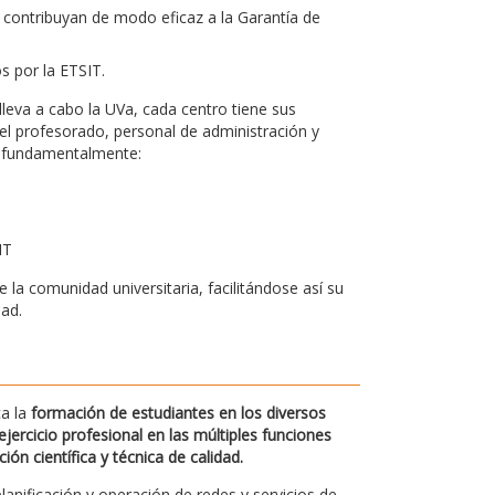
 contribuyan de modo eficaz a la Garantía de
os por la ETSIT.
leva a cabo la UVa, cada centro tiene sus
el profesorado, personal de administración y
bo fundamentalmente:
IT
la comunidad universitaria, facilitándose así su
dad.
ca la
formación de estudiantes en los diversos
jercicio profesional en las múltiples funciones
n científica y técnica de calidad.
planificación y operación de redes y servicios de