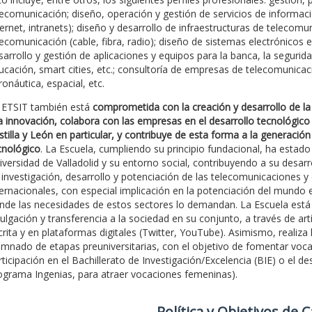
lecomunicación; diseño, operación y gestión de servicios de informaci
ternet, intranets); diseño y desarrollo de infraestructuras de telecom
lecomunicación (cable, fibra, radio); diseño de sistemas electrónicos 
sarrollo y gestión de aplicaciones y equipos para la banca, la seguridad
ucación, smart cities, etc.; consultoría de empresas de telecomunicaci
ronáutica, espacial, etc.
 ETSIT también está
comprometida con la creación y desarrollo de la 
la innovación, colabora con las empresas en el desarrollo tecnológico
stilla y León en particular, y contribuye de esta forma a la generación
cnológico
. La Escuela, cumpliendo su principio fundacional, ha est
iversidad de Valladolid y su entorno social, contribuyendo a su desar
 investigación, desarrollo y potenciación de las telecomunicaciones y
ternacionales, con especial implicación en la potenciación del mundo e
nde las necesidades de estos sectores lo demandan. La Escuela est
vulgación y transferencia a la sociedad en su conjunto, a través de artí
crita y en plataformas digitales (Twitter, YouTube). Asimismo, realiza 
umnado de etapas preuniversitarias, con el objetivo de fomentar vocaci
rticipación en el Bachillerato de Investigación/Excelencia (BIE) o el 
ograma Ingenias, para atraer vocaciones femeninas).
Polí­tica y Objetivos de 