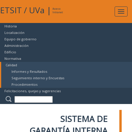
ETSIT
/
UVa
|
Acceso
Expan
Intranet
naveg
Historia
Localización
Equipo de gobierno
Administración
Edificio
Normativa
Calidad
Informes y Resultados
Seguimiento interno y Encuestas
Procedimientos
Felicitaciones, quejas y sugerencias
SISTEMA DE
GARANTÍA INTERNA