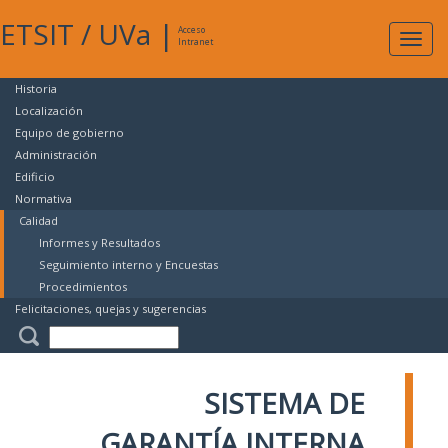
ETSIT
/
UVa
|
Acceso
Expan
Intranet
naveg
Historia
Localización
Equipo de gobierno
Administración
Edificio
Normativa
Calidad
Informes y Resultados
Seguimiento interno y Encuestas
Procedimientos
Felicitaciones, quejas y sugerencias
SISTEMA DE
GARANTÍA INTERNA