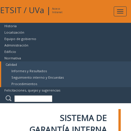
ETSIT
/
UVa
|
Acceso
Expan
Intranet
naveg
Historia
Localización
Equipo de gobierno
Administración
Edificio
Normativa
Calidad
Informes y Resultados
Seguimiento interno y Encuestas
Procedimientos
Felicitaciones, quejas y sugerencias
SISTEMA DE
GARANTÍA INTERNA