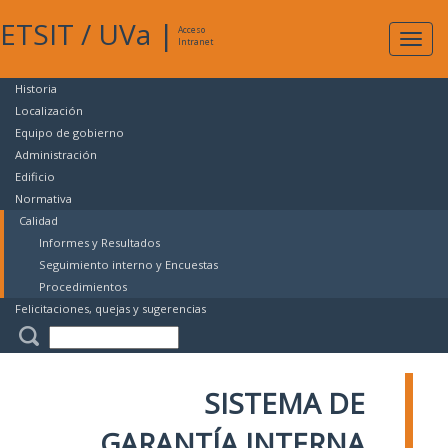
ETSIT
/
UVa
|
Acceso
Expan
Intranet
naveg
Historia
Localización
Equipo de gobierno
Administración
Edificio
Normativa
Calidad
Informes y Resultados
Seguimiento interno y Encuestas
Procedimientos
Felicitaciones, quejas y sugerencias
SISTEMA DE
GARANTÍA INTERNA