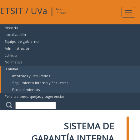
ETSIT
/
UVa
|
Acceso
Expan
Intranet
naveg
Historia
Localización
Equipo de gobierno
Administración
Edificio
Normativa
Calidad
Informes y Resultados
Seguimiento interno y Encuestas
Procedimientos
Felicitaciones, quejas y sugerencias
SISTEMA DE
GARANTÍA INTERNA