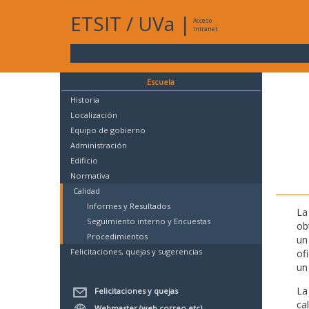
ETSIT
/
UVa
|
Acceso
Intranet
Escuela
Historia
Localización
Equipo de gobierno
Administración
Edificio
Normativa
Calidad
Informes y Resultados
La
Seguimiento interno y Encuestas
ob
Procedimientos
un
Felicitaciones, quejas y sugerencias
of
un
La
Felicitaciones y quejas
ca
Webmaster (web,correo,etc)