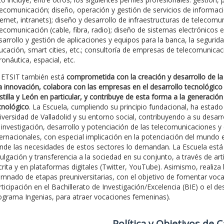
lecomunicación; diseño, operación y gestión de servicios de informaci
ternet, intranets); diseño y desarrollo de infraestructuras de telecom
lecomunicación (cable, fibra, radio); diseño de sistemas electrónicos 
sarrollo y gestión de aplicaciones y equipos para la banca, la seguridad
ucación, smart cities, etc.; consultoría de empresas de telecomunicaci
ronáutica, espacial, etc.
 ETSIT también está
comprometida con la creación y desarrollo de la 
la innovación, colabora con las empresas en el desarrollo tecnológico
stilla y León en particular, y contribuye de esta forma a la generación
cnológico
. La Escuela, cumpliendo su principio fundacional, ha est
iversidad de Valladolid y su entorno social, contribuyendo a su desar
 investigación, desarrollo y potenciación de las telecomunicaciones y
ternacionales, con especial implicación en la potenciación del mundo e
nde las necesidades de estos sectores lo demandan. La Escuela est
vulgación y transferencia a la sociedad en su conjunto, a través de artí
crita y en plataformas digitales (Twitter, YouTube). Asimismo, realiza 
umnado de etapas preuniversitarias, con el objetivo de fomentar vocaci
rticipación en el Bachillerato de Investigación/Excelencia (BIE) o el 
ograma Ingenias, para atraer vocaciones femeninas).
Polí­tica y Objetivos de 