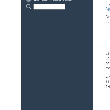
In
Ag
De
de
La
Ed
co
ma
El
es
ex