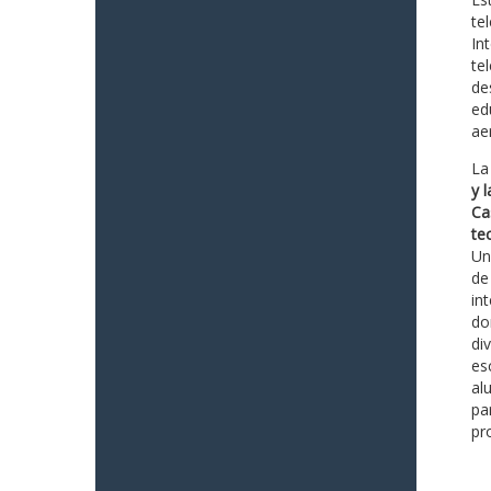
te
In
te
de
ed
ae
La
y 
Ca
te
Un
de
in
do
di
es
al
pa
pr