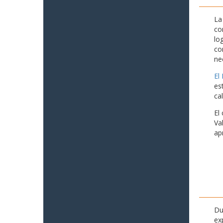
La
co
lo
co
ne
El
es
ca
El
Va
ap
Du
ex