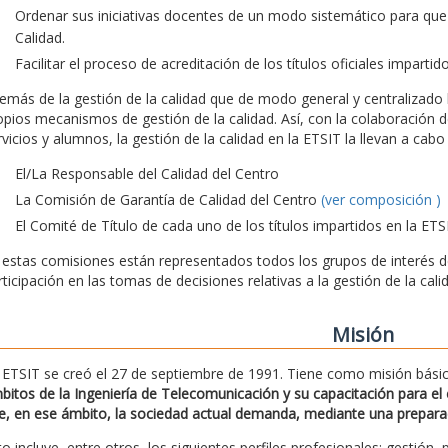
Ordenar sus iniciativas docentes de un modo sistemático para que
Calidad.
Facilitar el proceso de acreditación de los títulos oficiales impartid
emás de la gestión de la calidad que de modo general y centralizado l
opios mecanismos de gestión de la calidad. Así, con la colaboración d
rvicios y alumnos, la gestión de la calidad en la ETSIT la llevan a ca
El/La Responsable del Calidad del Centro
La Comisión de Garantía de Calidad del Centro
(ver composición )
El Comité de Título de cada uno de los títulos impartidos en la ETS
 estas comisiones están representados todos los grupos de interés de 
rticipación en las tomas de decisiones relativas a la gestión de la cali
Misión
 ETSIT se creó el 27 de septiembre de 1991. Tiene como misión bási
bitos de la Ingeniería de Telecomunicación y su capacitación para el e
e, en ese ámbito, la sociedad actual demanda, mediante una preparació
to incluye, entre otros, los siguientes perfiles profesionales: gestión, 