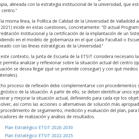
opia, alineada con la estrategia institucional de la universidad, que es
 centro.”
 la misma línea, la Política de Calidad de la Universidad de Valladol
 2021) incide en estas cuestiones, concretamente: “El actual Progr
reditación Institucional y la certificación de la implantación de un Si
cidiendo en el modelo de gobernanza en el que cada Facultad o Escuel
ineado con las líneas estratégicas de la Universidad.”
 este contexto, la Junta de Escuela de la ETSIT considera necesario la
e permita analizar y reflexionar sobre la situación actual del centro (
tuación se desea llegar (qué se pretende conseguir) y con qué medios
teriales).
cho proceso de reflexión debe complementarse con procedimientos sis
agnóstico de la situación. A partir de ello, se deben identificar unos e
perar y mejorar la situación actual, definiendo para cada eje los obj
solver, así como las acciones o alternativas de solución más apropiada
 procedimiento de seguimiento, medición y evaluación del plan, para l
dicadores de realización y análisis de resultados.
Plan Estratégico ETSIT 2026-2030
Plan Estratégico ETSIT 2022-2025