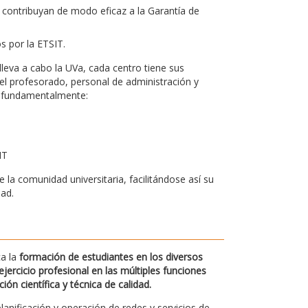
 contribuyan de modo eficaz a la Garantía de
os por la ETSIT.
leva a cabo la UVa, cada centro tiene sus
el profesorado, personal de administración y
bo fundamentalmente:
IT
la comunidad universitaria, facilitándose así su
dad.
ca la
formación de estudiantes en los diversos
jercicio profesional en las múltiples funciones
n científica y técnica de calidad.
planificación y operación de redes y servicios de