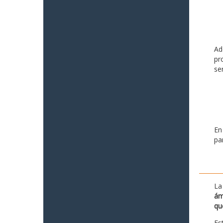
Ad
pr
se
En
pa
La
ám
qu
Es