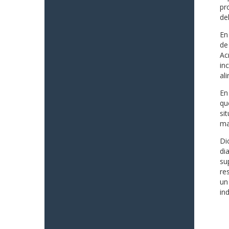
pr
del
En
de
Ac
in
al
En
qu
si
ma
Di
di
su
re
un
in