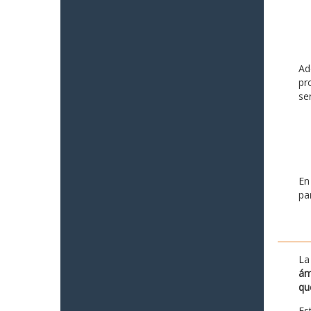
Ad
pr
se
En
pa
La
ám
qu
Es