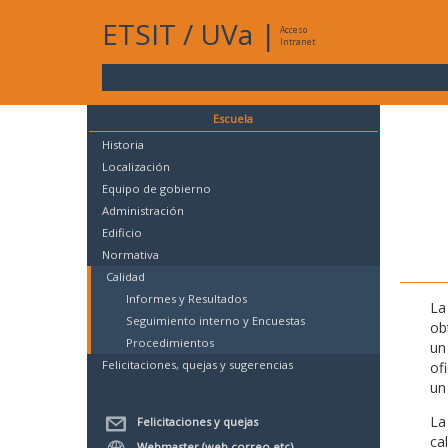
ETSIT
/
UVa
|
Acceso
Intranet
Escuela
Historia
Localización
Equipo de gobierno
Administración
Edificio
Normativa
Calidad
Informes y Resultados
La
Seguimiento interno y Encuestas
ob
Procedimientos
un
Felicitaciones, quejas y sugerencias
of
un
La
Felicitaciones y quejas
ca
Webmaster (web,correo,etc)