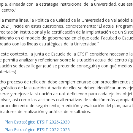
opia, alineada con la estrategia institucional de la universidad, que es
 centro.”
 la misma línea, la Política de Calidad de la Universidad de Valladol
 2021) incide en estas cuestiones, concretamente: “El actual Progr
reditación Institucional y la certificación de la implantación de un Si
cidiendo en el modelo de gobernanza en el que cada Facultad o Escuel
ineado con las líneas estratégicas de la Universidad.”
 este contexto, la Junta de Escuela de la ETSIT considera necesario la
e permita analizar y reflexionar sobre la situación actual del centro (
tuación se desea llegar (qué se pretende conseguir) y con qué medios
teriales).
cho proceso de reflexión debe complementarse con procedimientos sis
agnóstico de la situación. A partir de ello, se deben identificar unos e
perar y mejorar la situación actual, definiendo para cada eje los obj
solver, así como las acciones o alternativas de solución más apropiada
 procedimiento de seguimiento, medición y evaluación del plan, para l
dicadores de realización y análisis de resultados.
Plan Estratégico ETSIT 2026-2030
Plan Estratégico ETSIT 2022-2025