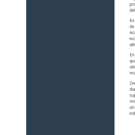
pr
del
En
de
Ac
in
al
En
qu
si
ma
Di
di
su
re
un
in