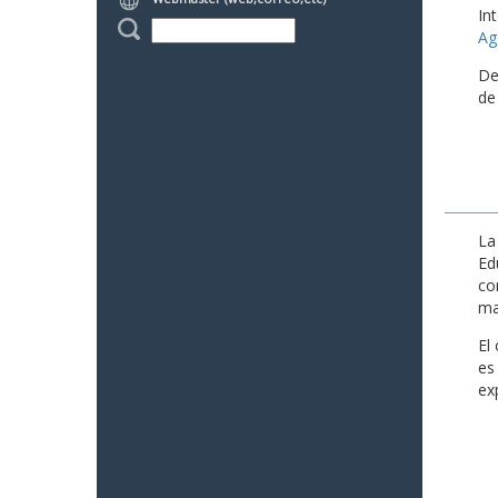
In
Ag
De
de
La
Ed
co
ma
El
es
ex