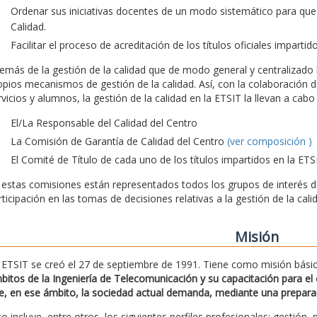
Ordenar sus iniciativas docentes de un modo sistemático para que
Calidad.
Facilitar el proceso de acreditación de los títulos oficiales impartid
emás de la gestión de la calidad que de modo general y centralizado l
opios mecanismos de gestión de la calidad. Así, con la colaboración d
rvicios y alumnos, la gestión de la calidad en la ETSIT la llevan a ca
El/La Responsable del Calidad del Centro
La Comisión de Garantía de Calidad del Centro
(ver composición )
El Comité de Título de cada uno de los títulos impartidos en la ETS
 estas comisiones están representados todos los grupos de interés de 
rticipación en las tomas de decisiones relativas a la gestión de la cali
Misión
 ETSIT se creó el 27 de septiembre de 1991. Tiene como misión bási
bitos de la Ingeniería de Telecomunicación y su capacitación para el e
e, en ese ámbito, la sociedad actual demanda, mediante una preparació
to incluye, entre otros, los siguientes perfiles profesionales: gestión, 