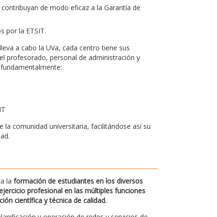
 contribuyan de modo eficaz a la Garantía de
os por la ETSIT.
leva a cabo la UVa, cada centro tiene sus
el profesorado, personal de administración y
bo fundamentalmente:
IT
la comunidad universitaria, facilitándose así su
dad.
ca la
formación de estudiantes en los diversos
jercicio profesional en las múltiples funciones
n científica y técnica de calidad.
planificación y operación de redes y servicios de