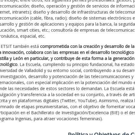
lecomunicación; diseño, operación y gestión de servicios de informaci
ternet, intranets); diseño y desarrollo de infraestructuras de telecom
lecomunicación (cable, fibra, radio); diseño de sistemas electrónicos 
sarrollo y gestión de aplicaciones y equipos para la banca, la seguridad
ucación, smart cities, etc.; consultoría de empresas de telecomunicaci
ronáutica, espacial, etc.
 ETSIT también está
comprometida con la creación y desarrollo de la 
la innovación, colabora con las empresas en el desarrollo tecnológico
stilla y León en particular, y contribuye de esta forma a la generación
cnológico
. La Escuela, cumpliendo su principio fundacional, ha est
iversidad de Valladolid y su entorno social, contribuyendo a su desar
 investigación, desarrollo y potenciación de las telecomunicaciones y
ternacionales, con especial implicación en la potenciación del mundo e
nde las necesidades de estos sectores lo demandan. La Escuela est
vulgación y transferencia a la sociedad en su conjunto, a través de artí
crita y en plataformas digitales (Twitter, YouTube). Asimismo, realiza 
umnado de etapas preuniversitarias, con el objetivo de fomentar vocaci
rticipación en el Bachillerato de Investigación/Excelencia (BIE) o el 
ograma Ingenias, para atraer vocaciones femeninas).
Polí­tica y Objetivos de 