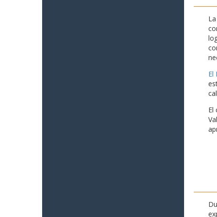
La
co
lo
co
ne
El
es
ca
El
Va
ap
Du
ex