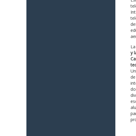
te
In
te
de
ed
ae
La
y 
Ca
te
Un
de
in
do
di
es
al
pa
pr