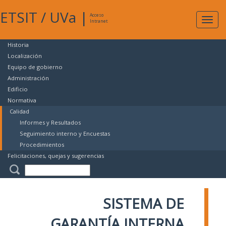
ETSIT
/
UVa
|
Acceso
Expan
Intranet
naveg
Historia
Localización
Equipo de gobierno
Administración
Edificio
Normativa
Calidad
Informes y Resultados
Seguimiento interno y Encuestas
Procedimientos
Felicitaciones, quejas y sugerencias
SISTEMA DE
GARANTÍA INTERNA