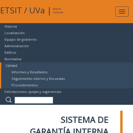
ETSIT
/
UVa
|
Acceso
Expan
Intranet
naveg
Historia
Localización
Equipo de gobierno
Administración
Edificio
Normativa
Calidad
Informes y Resultados
Seguimiento interno y Encuestas
Procedimientos
Felicitaciones, quejas y sugerencias
SISTEMA DE
GARANTÍA INTERNA