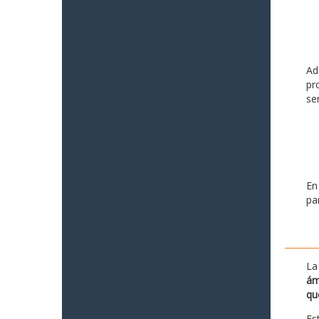
Ad
pr
se
En
pa
La
ám
qu
Es