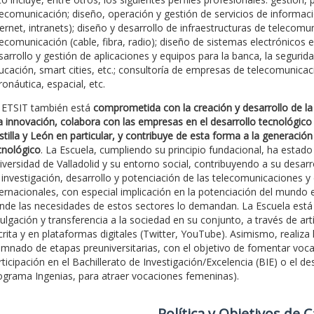
lecomunicación; diseño, operación y gestión de servicios de informaci
ternet, intranets); diseño y desarrollo de infraestructuras de telecom
lecomunicación (cable, fibra, radio); diseño de sistemas electrónicos 
sarrollo y gestión de aplicaciones y equipos para la banca, la seguridad
ucación, smart cities, etc.; consultoría de empresas de telecomunicaci
ronáutica, espacial, etc.
 ETSIT también está
comprometida con la creación y desarrollo de la 
la innovación, colabora con las empresas en el desarrollo tecnológico
stilla y León en particular, y contribuye de esta forma a la generación
cnológico
. La Escuela, cumpliendo su principio fundacional, ha est
iversidad de Valladolid y su entorno social, contribuyendo a su desar
 investigación, desarrollo y potenciación de las telecomunicaciones y
ternacionales, con especial implicación en la potenciación del mundo e
nde las necesidades de estos sectores lo demandan. La Escuela est
vulgación y transferencia a la sociedad en su conjunto, a través de artí
crita y en plataformas digitales (Twitter, YouTube). Asimismo, realiza 
umnado de etapas preuniversitarias, con el objetivo de fomentar vocaci
rticipación en el Bachillerato de Investigación/Excelencia (BIE) o el 
ograma Ingenias, para atraer vocaciones femeninas).
Polí­tica y Objetivos de 