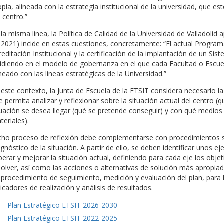
opia, alineada con la estrategia institucional de la universidad, que es
 centro.”
 la misma línea, la Política de Calidad de la Universidad de Valladol
 2021) incide en estas cuestiones, concretamente: “El actual Progr
reditación Institucional y la certificación de la implantación de un Si
cidiendo en el modelo de gobernanza en el que cada Facultad o Escuel
ineado con las líneas estratégicas de la Universidad.”
 este contexto, la Junta de Escuela de la ETSIT considera necesario la
e permita analizar y reflexionar sobre la situación actual del centro (
tuación se desea llegar (qué se pretende conseguir) y con qué medios
teriales).
cho proceso de reflexión debe complementarse con procedimientos sis
agnóstico de la situación. A partir de ello, se deben identificar unos e
perar y mejorar la situación actual, definiendo para cada eje los obj
solver, así como las acciones o alternativas de solución más apropiada
 procedimiento de seguimiento, medición y evaluación del plan, para l
dicadores de realización y análisis de resultados.
Plan Estratégico ETSIT 2026-2030
Plan Estratégico ETSIT 2022-2025