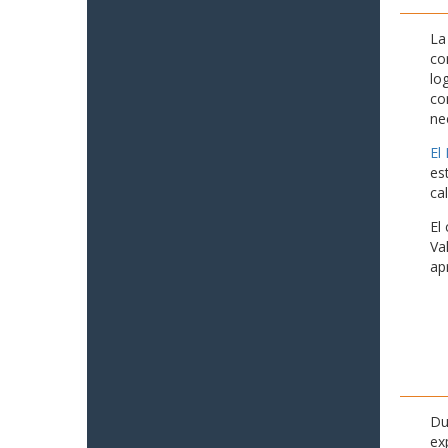
La
co
lo
co
ne
El
es
ca
El
Va
ap
Du
ex