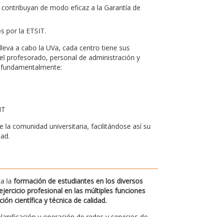
 contribuyan de modo eficaz a la Garantía de
os por la ETSIT.
leva a cabo la UVa, cada centro tiene sus
el profesorado, personal de administración y
bo fundamentalmente:
IT
la comunidad universitaria, facilitándose así su
dad.
ca la
formación de estudiantes en los diversos
jercicio profesional en las múltiples funciones
n científica y técnica de calidad.
planificación y operación de redes y servicios de