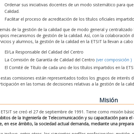
Ordenar sus iniciativas docentes de un modo sistemático para que
Calidad.
Facilitar el proceso de acreditación de los títulos oficiales impartid
emás de la gestión de la calidad que de modo general y centralizado l
opios mecanismos de gestión de la calidad. Así, con la colaboración d
rvicios y alumnos, la gestión de la calidad en la ETSIT la llevan a ca
El/La Responsable del Calidad del Centro
La Comisión de Garantía de Calidad del Centro
(ver composición )
El Comité de Título de cada uno de los títulos impartidos en la ETS
 estas comisiones están representados todos los grupos de interés de 
rticipación en las tomas de decisiones relativas a la gestión de la cali
Misión
 ETSIT se creó el 27 de septiembre de 1991. Tiene como misión bási
bitos de la Ingeniería de Telecomunicación y su capacitación para el e
e, en ese ámbito, la sociedad actual demanda, mediante una preparació
to incluye, entre otros, los siguientes perfiles profesionales: gestión, 