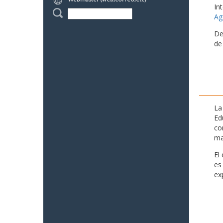
In
Ag
De
de
La
Ed
co
ma
El
es
ex