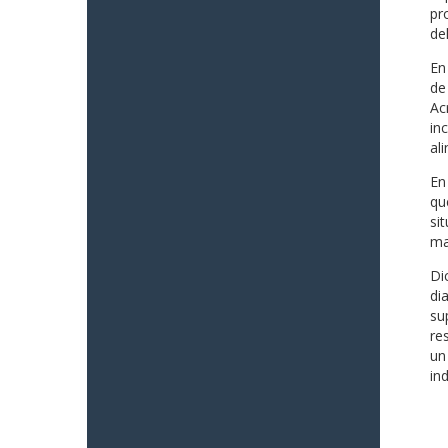
pr
del
En
de
Ac
in
al
En
qu
si
ma
Di
di
su
re
un
in