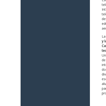
te
In
te
de
ed
ae
La
y 
Ca
te
Un
de
in
do
di
es
al
pa
pr