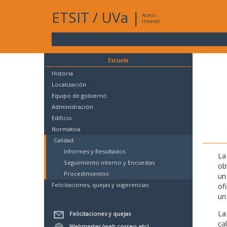
ETSIT
/
UVa
|
Acceso
Intranet
Escuela
Historia
Localización
Equipo de gobierno
Administración
Edificio
Normativa
Calidad
Informes y Resultados
La
Seguimiento interno y Encuestas
ob
Procedimientos
un
Felicitaciones, quejas y sugerencias
of
un
La
Felicitaciones y quejas
ca
Webmaster (web,correo,etc)