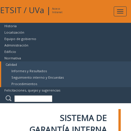
ETSIT
/
UVa
|
Acceso
Expan
Intranet
naveg
Historia
Localización
Equipo de gobierno
Administración
Edificio
Normativa
Calidad
Informes y Resultados
Seguimiento interno y Encuestas
Procedimientos
Felicitaciones, quejas y sugerencias
SISTEMA DE
GARANTÍA INTERNA