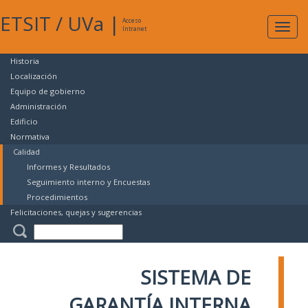
ETSIT
/
UVa
|
Acceso
Expan
Intranet
naveg
Historia
Localización
Equipo de gobierno
Administración
Edificio
Normativa
Calidad
Informes y Resultados
Seguimiento interno y Encuestas
Procedimientos
Felicitaciones, quejas y sugerencias
SISTEMA DE
GARANTÍA INTERNA