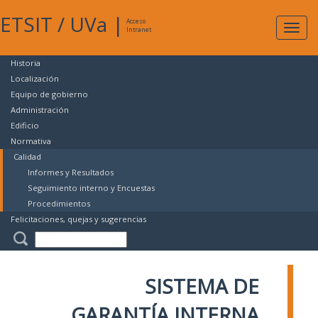
ETSIT
/
UVa
|
Acceso
Expan
Intranet
naveg
Historia
Localización
Equipo de gobierno
Administración
Edificio
Normativa
Calidad
Informes y Resultados
Seguimiento interno y Encuestas
Procedimientos
Felicitaciones, quejas y sugerencias
SISTEMA DE
GARANTÍA INTERNA