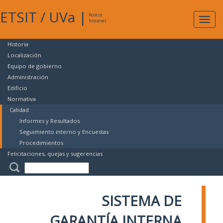
ETSIT
/
UVa
|
Acceso
Expan
Intranet
naveg
Historia
Localización
Equipo de gobierno
Administración
Edificio
Normativa
Calidad
Informes y Resultados
Seguimiento interno y Encuestas
Procedimientos
Felicitaciones, quejas y sugerencias
SISTEMA DE
GARANTÍA INTERNA