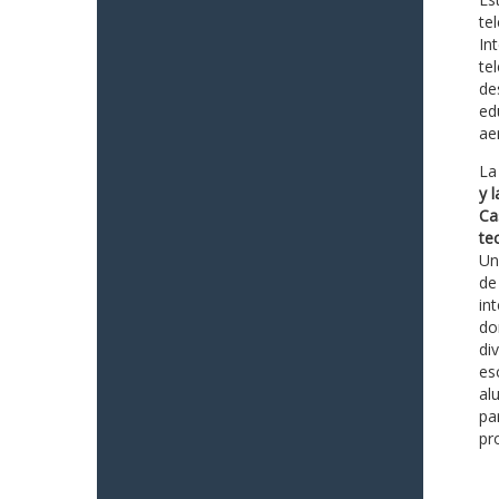
te
In
te
de
ed
ae
La
y 
Ca
te
Un
de
in
do
di
es
al
pa
pr