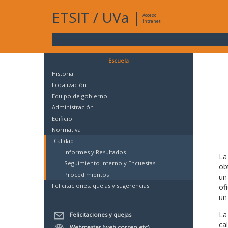
ETSIT
/
UVa
|
Acceso
Intranet
Escuela
Historia
Localización
Equipo de gobierno
Administración
Edificio
Normativa
Calidad
Informes y Resultados
La
Seguimiento interno y Encuestas
ob
Procedimientos
un
Felicitaciones, quejas y sugerencias
of
un
La
Felicitaciones y quejas
ca
Webmaster (web,correo,etc)