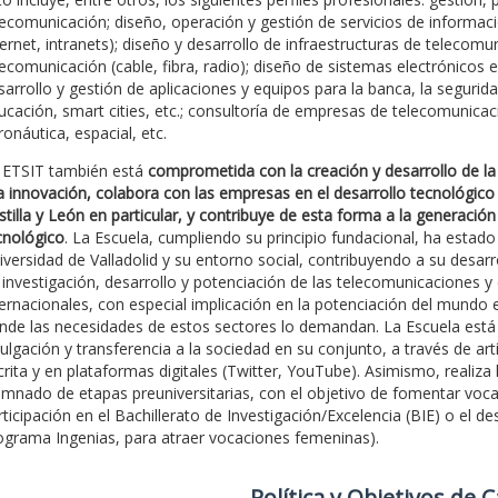
lecomunicación; diseño, operación y gestión de servicios de informaci
ternet, intranets); diseño y desarrollo de infraestructuras de telecom
lecomunicación (cable, fibra, radio); diseño de sistemas electrónicos 
sarrollo y gestión de aplicaciones y equipos para la banca, la seguridad
ucación, smart cities, etc.; consultoría de empresas de telecomunicaci
ronáutica, espacial, etc.
 ETSIT también está
comprometida con la creación y desarrollo de la 
la innovación, colabora con las empresas en el desarrollo tecnológico
stilla y León en particular, y contribuye de esta forma a la generación
cnológico
. La Escuela, cumpliendo su principio fundacional, ha est
iversidad de Valladolid y su entorno social, contribuyendo a su desar
 investigación, desarrollo y potenciación de las telecomunicaciones y
ternacionales, con especial implicación en la potenciación del mundo e
nde las necesidades de estos sectores lo demandan. La Escuela est
vulgación y transferencia a la sociedad en su conjunto, a través de artí
crita y en plataformas digitales (Twitter, YouTube). Asimismo, realiza 
umnado de etapas preuniversitarias, con el objetivo de fomentar vocaci
rticipación en el Bachillerato de Investigación/Excelencia (BIE) o el 
ograma Ingenias, para atraer vocaciones femeninas).
Polí­tica y Objetivos de 