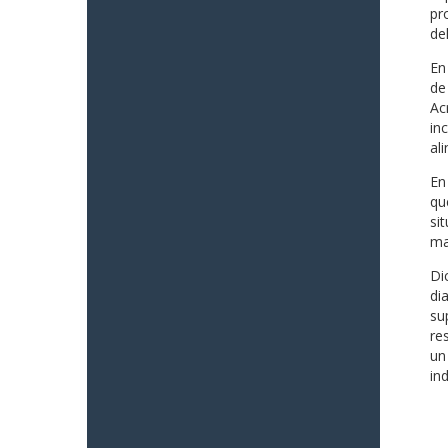
pr
del
En
de
Ac
in
al
En
qu
si
ma
Di
di
su
re
un
in