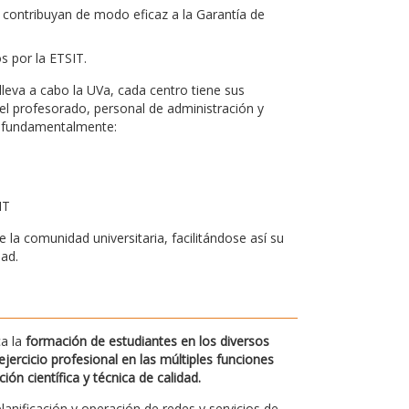
 contribuyan de modo eficaz a la Garantía de
os por la ETSIT.
leva a cabo la UVa, cada centro tiene sus
el profesorado, personal de administración y
bo fundamentalmente:
IT
la comunidad universitaria, facilitándose así su
dad.
ca la
formación de estudiantes en los diversos
jercicio profesional en las múltiples funciones
n científica y técnica de calidad.
planificación y operación de redes y servicios de