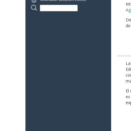
In
Ag
De
de
La
Ed
co
ma
El
es
ex