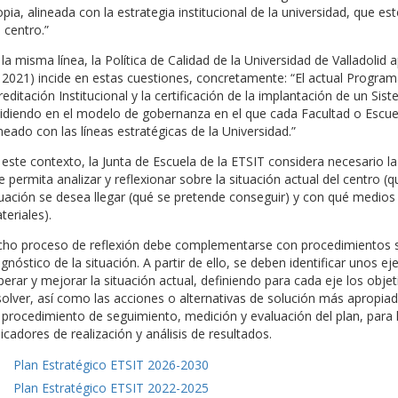
opia, alineada con la estrategia institucional de la universidad, que es
 centro.”
 la misma línea, la Política de Calidad de la Universidad de Valladol
 2021) incide en estas cuestiones, concretamente: “El actual Progr
reditación Institucional y la certificación de la implantación de un Si
cidiendo en el modelo de gobernanza en el que cada Facultad o Escuel
ineado con las líneas estratégicas de la Universidad.”
 este contexto, la Junta de Escuela de la ETSIT considera necesario la
e permita analizar y reflexionar sobre la situación actual del centro (
tuación se desea llegar (qué se pretende conseguir) y con qué medios
teriales).
cho proceso de reflexión debe complementarse con procedimientos sis
agnóstico de la situación. A partir de ello, se deben identificar unos e
perar y mejorar la situación actual, definiendo para cada eje los obj
solver, así como las acciones o alternativas de solución más apropiada
 procedimiento de seguimiento, medición y evaluación del plan, para l
dicadores de realización y análisis de resultados.
Plan Estratégico ETSIT 2026-2030
Plan Estratégico ETSIT 2022-2025