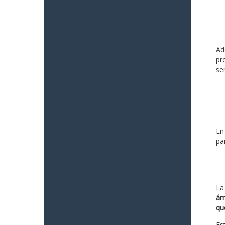
Ad
pr
se
En
pa
La
ám
qu
Es