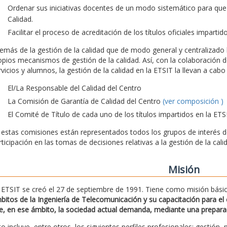
Ordenar sus iniciativas docentes de un modo sistemático para que
Calidad.
Facilitar el proceso de acreditación de los títulos oficiales impartid
emás de la gestión de la calidad que de modo general y centralizado l
opios mecanismos de gestión de la calidad. Así, con la colaboración d
rvicios y alumnos, la gestión de la calidad en la ETSIT la llevan a ca
El/La Responsable del Calidad del Centro
La Comisión de Garantía de Calidad del Centro
(ver composición )
El Comité de Título de cada uno de los títulos impartidos en la ETS
 estas comisiones están representados todos los grupos de interés de 
rticipación en las tomas de decisiones relativas a la gestión de la cali
Misión
 ETSIT se creó el 27 de septiembre de 1991. Tiene como misión bási
bitos de la Ingeniería de Telecomunicación y su capacitación para el e
e, en ese ámbito, la sociedad actual demanda, mediante una preparació
to incluye, entre otros, los siguientes perfiles profesionales: gestión, 