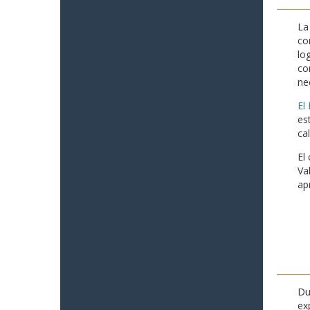
La
co
lo
co
ne
El
es
ca
El
Va
ap
Du
ex