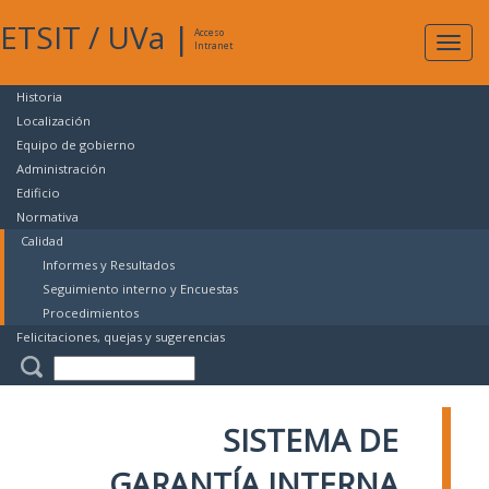
ETSIT
/
UVa
|
Acceso
Expan
Intranet
naveg
Historia
Localización
Equipo de gobierno
Administración
Edificio
Normativa
Calidad
Informes y Resultados
Seguimiento interno y Encuestas
Procedimientos
Felicitaciones, quejas y sugerencias
SISTEMA DE
GARANTÍA INTERNA