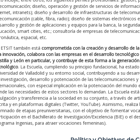
lecomunicación; diseño, operación y gestión de servicios de informaci
ternet, intranets); diseño y desarrollo de infraestructuras de telecom
lecomunicación (cable, fibra, radio); diseño de sistemas electrónicos 
sarrollo y gestión de aplicaciones y equipos para la banca, la seguridad
ucación, smart cities, etc.; consultoría de empresas de telecomunicaci
ronáutica, espacial, etc.
 ETSIT también está
comprometida con la creación y desarrollo de la 
la innovación, colabora con las empresas en el desarrollo tecnológico
stilla y León en particular, y contribuye de esta forma a la generación
cnológico
. La Escuela, cumpliendo su principio fundacional, ha est
iversidad de Valladolid y su entorno social, contribuyendo a su desar
 investigación, desarrollo y potenciación de las telecomunicaciones y
ternacionales, con especial implicación en la potenciación del mundo e
nde las necesidades de estos sectores lo demandan. La Escuela est
vulgación y transferencia a la sociedad en su conjunto, a través de artí
crita y en plataformas digitales (Twitter, YouTube). Asimismo, realiza 
umnado de etapas preuniversitarias, con el objetivo de fomentar vocaci
rticipación en el Bachillerato de Investigación/Excelencia (BIE) o el 
ograma Ingenias, para atraer vocaciones femeninas).
Polí­tica y Objetivos de 