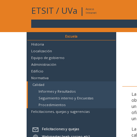
ETSIT
/
UVa
|
Acceso
Intranet
Escuela
Historia
Localización
Equipo de gobierno
Administración
Edificio
Normativa
Calidad
Informes y Resultados
La
Seguimiento interno y Encuestas
ob
Procedimientos
un
Felicitaciones, quejas y sugerencias
of
un
La
Felicitaciones y quejas
ca
Webmaster (web,correo,etc)