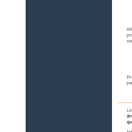
Ad
pr
se
En
pa
La
ám
qu
Es