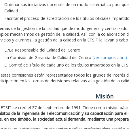
Ordenar sus iniciativas docentes de un modo sistemático para que
Calidad.
Facilitar el proceso de acreditación de los títulos oficiales impartid
emás de la gestión de la calidad que de modo general y centralizado l
opios mecanismos de gestión de la calidad. Así, con la colaboración d
rvicios y alumnos, la gestión de la calidad en la ETSIT la llevan a ca
El/La Responsable del Calidad del Centro
La Comisión de Garantía de Calidad del Centro
(ver composición )
El Comité de Título de cada uno de los títulos impartidos en la ETS
 estas comisiones están representados todos los grupos de interés de 
rticipación en las tomas de decisiones relativas a la gestión de la cali
Misión
 ETSIT se creó el 27 de septiembre de 1991. Tiene como misión bási
bitos de la Ingeniería de Telecomunicación y su capacitación para el e
e, en ese ámbito, la sociedad actual demanda, mediante una preparació
to incluye, entre otros, los siguientes perfiles profesionales: gestión, 