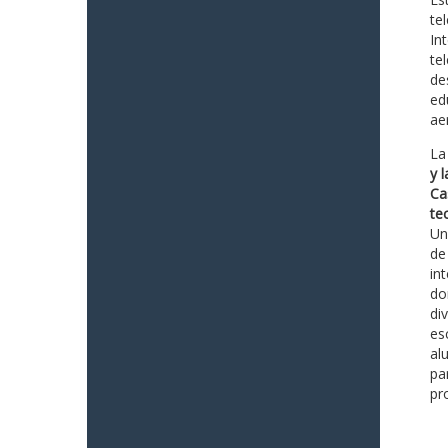
te
In
te
de
ed
ae
La
y 
Ca
te
Un
de
in
do
di
es
al
pa
pr