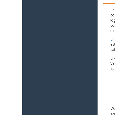
La
co
lo
co
ne
El
es
ca
El
Va
ap
Du
ex