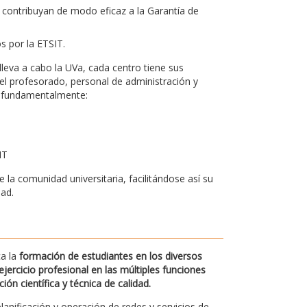
 contribuyan de modo eficaz a la Garantía de
os por la ETSIT.
leva a cabo la UVa, cada centro tiene sus
el profesorado, personal de administración y
bo fundamentalmente:
IT
la comunidad universitaria, facilitándose así su
dad.
ca la
formación de estudiantes en los diversos
jercicio profesional en las múltiples funciones
n científica y técnica de calidad.
planificación y operación de redes y servicios de