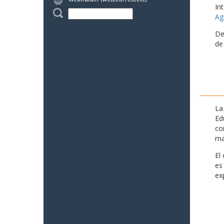
In
Ag
De
de
La
Ed
co
ma
El
es
ex