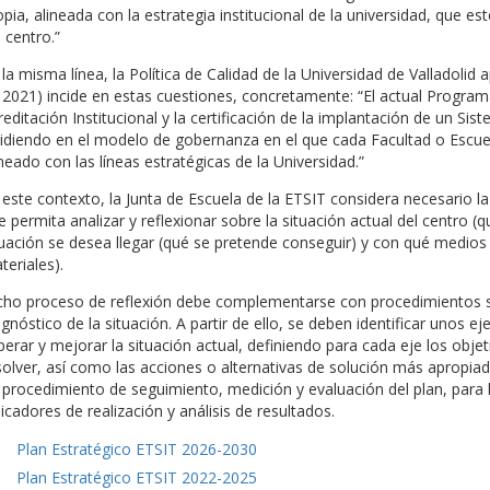
opia, alineada con la estrategia institucional de la universidad, que es
 centro.”
 la misma línea, la Política de Calidad de la Universidad de Valladol
 2021) incide en estas cuestiones, concretamente: “El actual Progr
reditación Institucional y la certificación de la implantación de un Si
cidiendo en el modelo de gobernanza en el que cada Facultad o Escuel
ineado con las líneas estratégicas de la Universidad.”
 este contexto, la Junta de Escuela de la ETSIT considera necesario la
e permita analizar y reflexionar sobre la situación actual del centro (
tuación se desea llegar (qué se pretende conseguir) y con qué medios
teriales).
cho proceso de reflexión debe complementarse con procedimientos sis
agnóstico de la situación. A partir de ello, se deben identificar unos e
perar y mejorar la situación actual, definiendo para cada eje los obj
solver, así como las acciones o alternativas de solución más apropiada
 procedimiento de seguimiento, medición y evaluación del plan, para l
dicadores de realización y análisis de resultados.
Plan Estratégico ETSIT 2026-2030
Plan Estratégico ETSIT 2022-2025