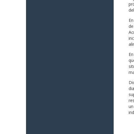
pr
del
En
de
Ac
in
al
En
qu
si
ma
Di
di
su
re
un
in