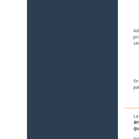
Ad
pr
se
En
pa
La
ám
qu
Es