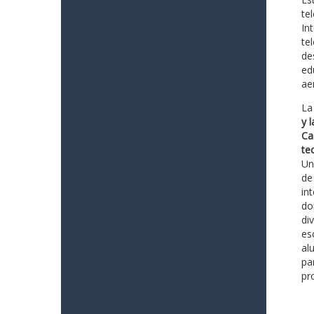
te
In
te
de
ed
ae
La
y 
Ca
te
Un
de
in
do
di
es
al
pa
pr