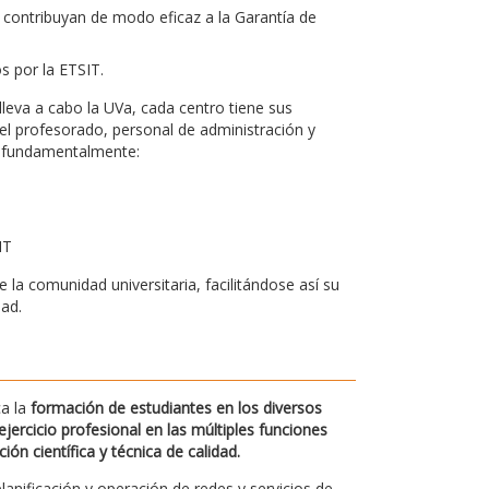
 contribuyan de modo eficaz a la Garantía de
os por la ETSIT.
leva a cabo la UVa, cada centro tiene sus
el profesorado, personal de administración y
bo fundamentalmente:
IT
la comunidad universitaria, facilitándose así su
dad.
ca la
formación de estudiantes en los diversos
jercicio profesional en las múltiples funciones
n científica y técnica de calidad.
planificación y operación de redes y servicios de