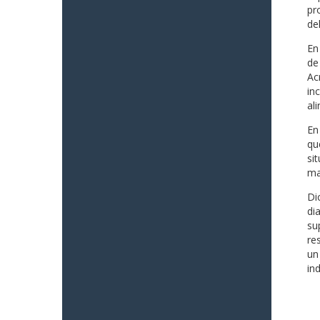
pr
del
En
de
Ac
in
al
En
qu
si
ma
Di
di
su
re
un
in