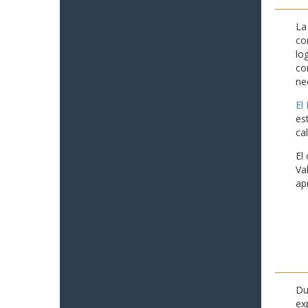
La
co
lo
co
ne
El
es
ca
El
Va
ap
Du
ex