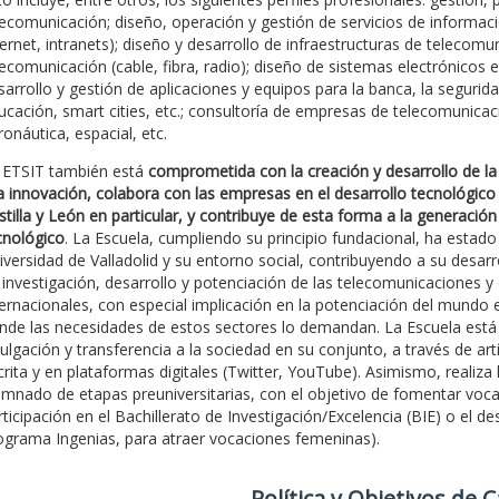
lecomunicación; diseño, operación y gestión de servicios de informaci
ternet, intranets); diseño y desarrollo de infraestructuras de telecom
lecomunicación (cable, fibra, radio); diseño de sistemas electrónicos 
sarrollo y gestión de aplicaciones y equipos para la banca, la seguridad
ucación, smart cities, etc.; consultoría de empresas de telecomunicaci
ronáutica, espacial, etc.
 ETSIT también está
comprometida con la creación y desarrollo de la 
la innovación, colabora con las empresas en el desarrollo tecnológico
stilla y León en particular, y contribuye de esta forma a la generación
cnológico
. La Escuela, cumpliendo su principio fundacional, ha est
iversidad de Valladolid y su entorno social, contribuyendo a su desar
 investigación, desarrollo y potenciación de las telecomunicaciones y
ternacionales, con especial implicación en la potenciación del mundo e
nde las necesidades de estos sectores lo demandan. La Escuela est
vulgación y transferencia a la sociedad en su conjunto, a través de artí
crita y en plataformas digitales (Twitter, YouTube). Asimismo, realiza 
umnado de etapas preuniversitarias, con el objetivo de fomentar vocaci
rticipación en el Bachillerato de Investigación/Excelencia (BIE) o el 
ograma Ingenias, para atraer vocaciones femeninas).
Polí­tica y Objetivos de 