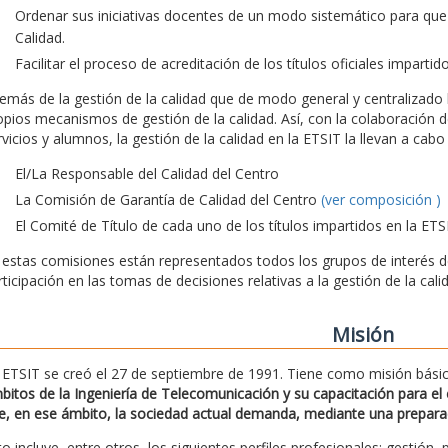
Ordenar sus iniciativas docentes de un modo sistemático para que
Calidad.
Facilitar el proceso de acreditación de los títulos oficiales impartid
emás de la gestión de la calidad que de modo general y centralizado l
opios mecanismos de gestión de la calidad. Así, con la colaboración d
rvicios y alumnos, la gestión de la calidad en la ETSIT la llevan a ca
El/La Responsable del Calidad del Centro
La Comisión de Garantía de Calidad del Centro
(ver composición )
El Comité de Título de cada uno de los títulos impartidos en la ETS
 estas comisiones están representados todos los grupos de interés de 
rticipación en las tomas de decisiones relativas a la gestión de la cali
Misión
 ETSIT se creó el 27 de septiembre de 1991. Tiene como misión bási
bitos de la Ingeniería de Telecomunicación y su capacitación para el e
e, en ese ámbito, la sociedad actual demanda, mediante una preparació
to incluye, entre otros, los siguientes perfiles profesionales: gestión, 