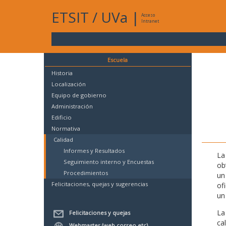
ETSIT
/
UVa
|
Acceso
Intranet
Escuela
Historia
Localización
Equipo de gobierno
Administración
Edificio
Normativa
Calidad
Informes y Resultados
La
Seguimiento interno y Encuestas
ob
Procedimientos
un
Felicitaciones, quejas y sugerencias
of
un
La
Felicitaciones y quejas
ca
Webmaster (web,correo,etc)