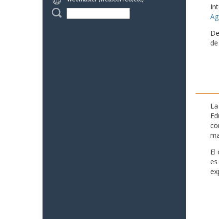
In
Ag
De
de
La
Ed
co
ma
El
es
ex