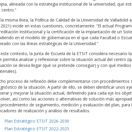
opia, alineada con la estrategia institucional de la universidad, que es
 centro.”
 la misma línea, la Política de Calidad de la Universidad de Valladol
 2021) incide en estas cuestiones, concretamente: “El actual Progr
reditación Institucional y la certificación de la implantación de un Si
cidiendo en el modelo de gobernanza en el que cada Facultad o Escuel
ineado con las líneas estratégicas de la Universidad.”
 este contexto, la Junta de Escuela de la ETSIT considera necesario la
e permita analizar y reflexionar sobre la situación actual del centro (
tuación se desea llegar (qué se pretende conseguir) y con qué medios
teriales).
cho proceso de reflexión debe complementarse con procedimientos sis
agnóstico de la situación. A partir de ello, se deben identificar unos e
perar y mejorar la situación actual, definiendo para cada eje los obj
solver, así como las acciones o alternativas de solución más apropiada
 procedimiento de seguimiento, medición y evaluación del plan, para l
dicadores de realización y análisis de resultados.
Plan Estratégico ETSIT 2026-2030
Plan Estratégico ETSIT 2022-2025