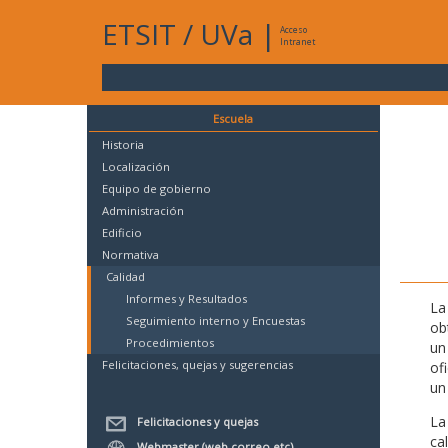
ETSIT
/
UVa
|
Acceso
Intranet
Escuela
Historia
Localización
Equipo de gobierno
Administración
Edificio
Normativa
Calidad
Informes y Resultados
La
Seguimiento interno y Encuestas
ob
Procedimientos
un
Felicitaciones, quejas y sugerencias
of
un
La
Felicitaciones y quejas
ca
Webmaster (web,correo,etc)