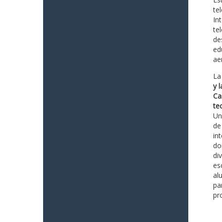
te
In
te
de
ed
ae
La
y 
Ca
te
Un
de
in
do
di
es
al
pa
pr