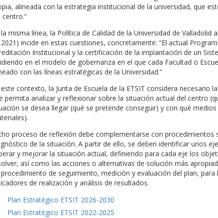
opia, alineada con la estrategia institucional de la universidad, que es
 centro.”
 la misma línea, la Política de Calidad de la Universidad de Valladol
 2021) incide en estas cuestiones, concretamente: “El actual Progr
reditación Institucional y la certificación de la implantación de un Si
cidiendo en el modelo de gobernanza en el que cada Facultad o Escuel
ineado con las líneas estratégicas de la Universidad.”
 este contexto, la Junta de Escuela de la ETSIT considera necesario la
e permita analizar y reflexionar sobre la situación actual del centro (
tuación se desea llegar (qué se pretende conseguir) y con qué medios
teriales).
cho proceso de reflexión debe complementarse con procedimientos sis
agnóstico de la situación. A partir de ello, se deben identificar unos e
perar y mejorar la situación actual, definiendo para cada eje los obj
solver, así como las acciones o alternativas de solución más apropiada
 procedimiento de seguimiento, medición y evaluación del plan, para l
dicadores de realización y análisis de resultados.
Plan Estratégico ETSIT 2026-2030
Plan Estratégico ETSIT 2022-2025