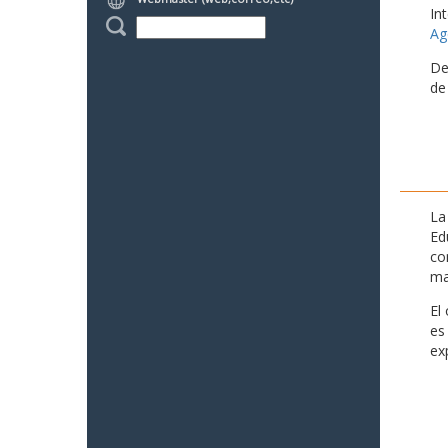
In
Ag
De
de
La
Ed
co
ma
El
es
ex