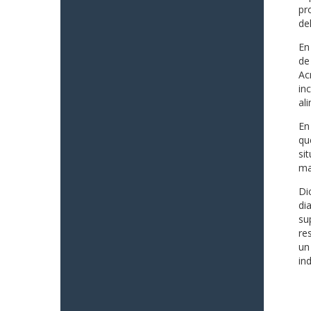
pr
del
En
de
Ac
in
al
En
qu
si
ma
Di
di
su
re
un
in