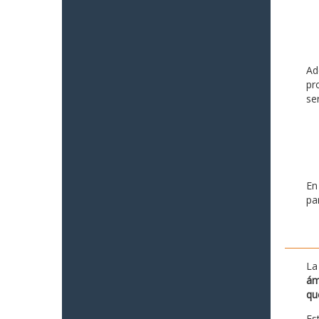
Ad
pr
se
En
pa
La
ám
qu
Es