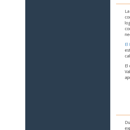
La
co
lo
co
ne
El
es
ca
El
Va
ap
Du
ex