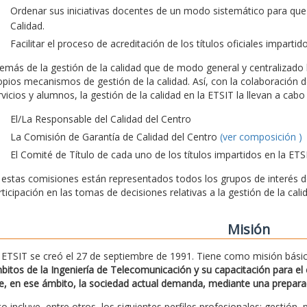
Ordenar sus iniciativas docentes de un modo sistemático para que
Calidad.
Facilitar el proceso de acreditación de los títulos oficiales impartid
emás de la gestión de la calidad que de modo general y centralizado l
opios mecanismos de gestión de la calidad. Así, con la colaboración d
rvicios y alumnos, la gestión de la calidad en la ETSIT la llevan a ca
El/La Responsable del Calidad del Centro
La Comisión de Garantía de Calidad del Centro
(ver composición )
El Comité de Título de cada uno de los títulos impartidos en la ETS
 estas comisiones están representados todos los grupos de interés de 
rticipación en las tomas de decisiones relativas a la gestión de la cali
Misión
 ETSIT se creó el 27 de septiembre de 1991. Tiene como misión bási
bitos de la Ingeniería de Telecomunicación y su capacitación para el e
e, en ese ámbito, la sociedad actual demanda, mediante una preparació
to incluye, entre otros, los siguientes perfiles profesionales: gestión, 