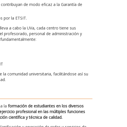
 contribuyan de modo eficaz a la Garantía de
os por la ETSIT.
leva a cabo la UVa, cada centro tiene sus
el profesorado, personal de administración y
bo fundamentalmente:
IT
la comunidad universitaria, facilitándose así su
dad.
ca la
formación de estudiantes en los diversos
jercicio profesional en las múltiples funciones
n científica y técnica de calidad.
planificación y operación de redes y servicios de