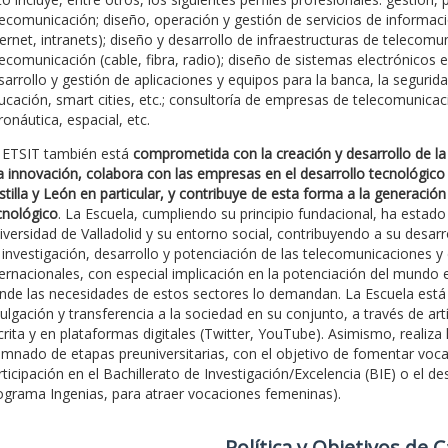
lecomunicación; diseño, operación y gestión de servicios de informaci
ternet, intranets); diseño y desarrollo de infraestructuras de telecom
lecomunicación (cable, fibra, radio); diseño de sistemas electrónicos 
sarrollo y gestión de aplicaciones y equipos para la banca, la seguridad
ucación, smart cities, etc.; consultoría de empresas de telecomunicaci
ronáutica, espacial, etc.
 ETSIT también está
comprometida con la creación y desarrollo de la 
la innovación, colabora con las empresas en el desarrollo tecnológico
stilla y León en particular, y contribuye de esta forma a la generación
cnológico
. La Escuela, cumpliendo su principio fundacional, ha est
iversidad de Valladolid y su entorno social, contribuyendo a su desar
 investigación, desarrollo y potenciación de las telecomunicaciones y
ternacionales, con especial implicación en la potenciación del mundo e
nde las necesidades de estos sectores lo demandan. La Escuela est
vulgación y transferencia a la sociedad en su conjunto, a través de artí
crita y en plataformas digitales (Twitter, YouTube). Asimismo, realiza 
umnado de etapas preuniversitarias, con el objetivo de fomentar vocaci
rticipación en el Bachillerato de Investigación/Excelencia (BIE) o el 
ograma Ingenias, para atraer vocaciones femeninas).
Polí­tica y Objetivos de 