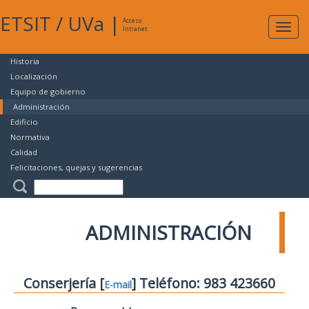
ETSIT
/
UVa
|
Acceso
Expan
Intranet
naveg
Historia
Localización
Equipo de gobierno
Administración
Edificio
Normativa
Calidad
Felicitaciones, quejas y sugerencias
ADMINISTRACIÓN
Conserjería [
] Teléfono: 983 423660
E-mail