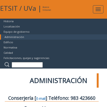
ETSIT
/
UVa
|
Acceso
Expan
Intranet
naveg
Historia
Localización
Equipo de gobierno
Administración
Edificio
Normativa
Calidad
Felicitaciones, quejas y sugerencias
ADMINISTRACIÓN
Conserjería [
] Teléfono: 983 423660
E-mail