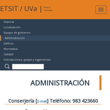
ETSIT
/
UVa
|
Acceso
Expan
Intranet
naveg
Historia
Localización
Equipo de gobierno
Administración
Edificio
Normativa
Calidad
Felicitaciones, quejas y sugerencias
ADMINISTRACIÓN
Conserjería [
] Teléfono: 983 423660
E-mail