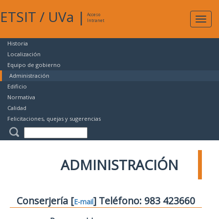
ETSIT
/
UVa
|
Acceso
Expan
Intranet
naveg
Historia
Localización
Equipo de gobierno
Administración
Edificio
Normativa
Calidad
Felicitaciones, quejas y sugerencias
ADMINISTRACIÓN
Conserjería [
] Teléfono: 983 423660
E-mail