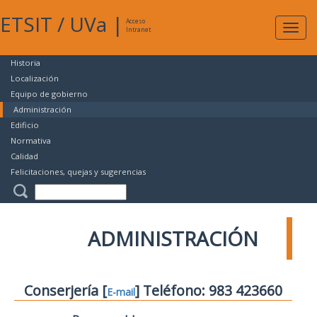
ETSIT
/
UVa
|
Acceso
Expan
Intranet
naveg
Historia
Localización
Equipo de gobierno
Administración
Edificio
Normativa
Calidad
Felicitaciones, quejas y sugerencias
ADMINISTRACIÓN
Conserjería [
] Teléfono: 983 423660
E-mail