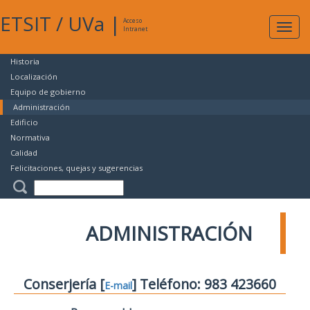
ETSIT
/
UVa
|
Acceso
Expan
Intranet
naveg
Historia
Localización
Equipo de gobierno
Administración
Edificio
Normativa
Calidad
Felicitaciones, quejas y sugerencias
ADMINISTRACIÓN
Conserjería [
] Teléfono: 983 423660
E-mail