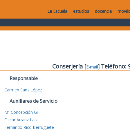
La Escuela
estudios
docencia
movili
Conserjería [
] Teléfono:
E-mail
Responsable
Carmen Sanz López
Auxiliares de Servicio
Mª Concepción Gil
Oscar Arranz Laiz
Fernando Rico Berruguete