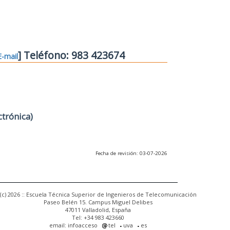
] Teléfono: 983 423674
E-mail
ctrónica)
Fecha de revisión: 03-07-2026
(c) 2026 :: Escuela Técnica Superior de Ingenieros de Telecomunicación
Paseo Belén 15. Campus Miguel Delibes
47011 Valladolid, España
Tel: +34 983 423660
email: infoacceso
tel
uva
es