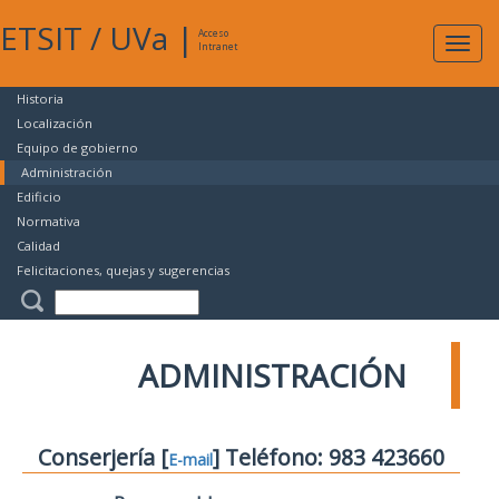
ETSIT
/
UVa
|
Acceso
Expan
Intranet
naveg
Historia
Localización
Equipo de gobierno
Administración
Edificio
Normativa
Calidad
Felicitaciones, quejas y sugerencias
ADMINISTRACIÓN
Conserjería [
] Teléfono: 983 423660
E-mail