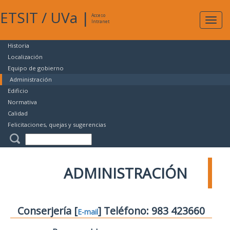
ETSIT
/
UVa
|
Acceso
Expan
Intranet
naveg
Historia
Localización
Equipo de gobierno
Administración
Edificio
Normativa
Calidad
Felicitaciones, quejas y sugerencias
ADMINISTRACIÓN
Conserjería [
] Teléfono: 983 423660
E-mail