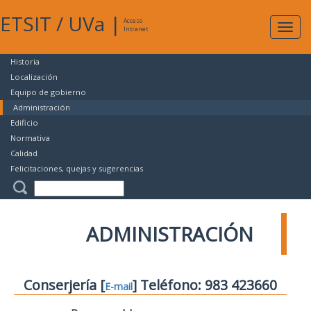
ETSIT
/
UVa
|
Acceso
Expan
Intranet
naveg
Historia
Localización
Equipo de gobierno
Administración
Edificio
Normativa
Calidad
Felicitaciones, quejas y sugerencias
ADMINISTRACIÓN
Conserjería [
] Teléfono: 983 423660
E-mail