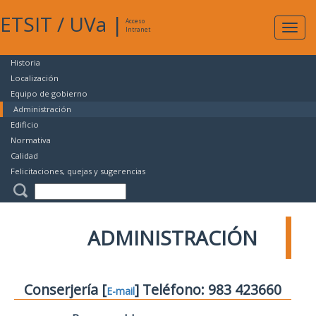
ETSIT
/
UVa
|
Acceso
Expan
Intranet
naveg
Historia
Localización
Equipo de gobierno
Administración
Edificio
Normativa
Calidad
Felicitaciones, quejas y sugerencias
ADMINISTRACIÓN
Conserjería [
] Teléfono: 983 423660
E-mail