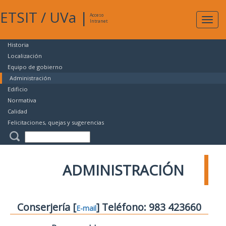
ETSIT
/
UVa
|
Acceso
Expan
Intranet
naveg
Historia
Localización
Equipo de gobierno
Administración
Edificio
Normativa
Calidad
Felicitaciones, quejas y sugerencias
ADMINISTRACIÓN
Conserjería [
] Teléfono: 983 423660
E-mail