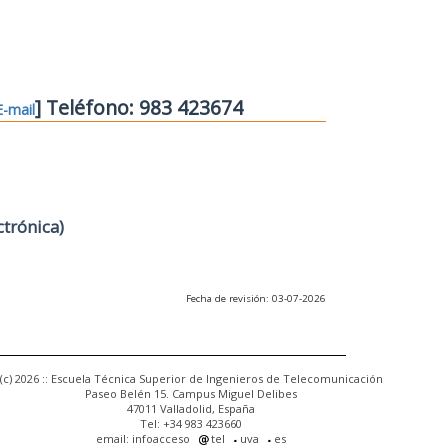
] Teléfono: 983 423674
E-mail
ctrónica)
Fecha de revisión: 03-07-2026
(c) 2026 :: Escuela Técnica Superior de Ingenieros de Telecomunicación
Paseo Belén 15. Campus Miguel Delibes
47011 Valladolid, España
Tel: +34 983 423660
email: infoacceso
tel
uva
es