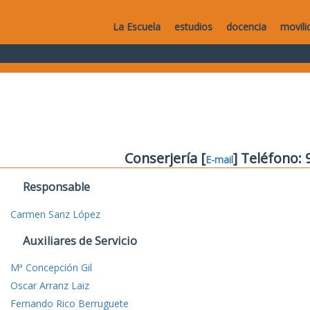
La Escuela
estudios
docencia
movili
Conserjería [
] Teléfono:
E-mail
Responsable
Carmen Sanz López
Auxiliares de Servicio
Mª Concepción Gil
Oscar Arranz Laiz
Fernando Rico Berruguete