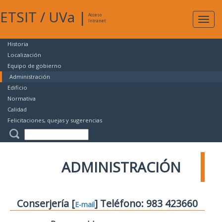
ETSIT
/
UVa
|
Acceso
Expan
Intranet
naveg
Historia
Localización
Equipo de gobierno
Administración
Edificio
Normativa
Calidad
Felicitaciones, quejas y sugerencias
ADMINISTRACIÓN
Conserjería [
] Teléfono: 983 423660
E-mail