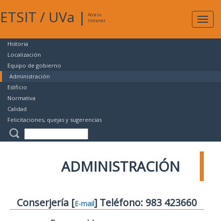
ETSIT
/
UVa
|
Acceso
Expan
Intranet
naveg
Historia
Localización
Equipo de gobierno
Administración
Edificio
Normativa
Calidad
Felicitaciones, quejas y sugerencias
ADMINISTRACIÓN
Conserjería [
] Teléfono: 983 423660
E-mail