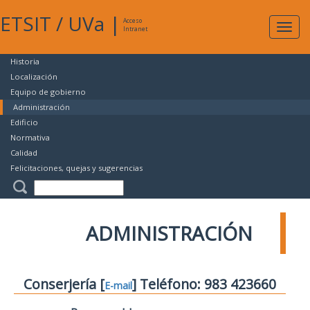
ETSIT
/
UVa
|
Acceso
Expan
Intranet
naveg
Historia
Localización
Equipo de gobierno
Administración
Edificio
Normativa
Calidad
Felicitaciones, quejas y sugerencias
ADMINISTRACIÓN
Conserjería [
] Teléfono: 983 423660
E-mail