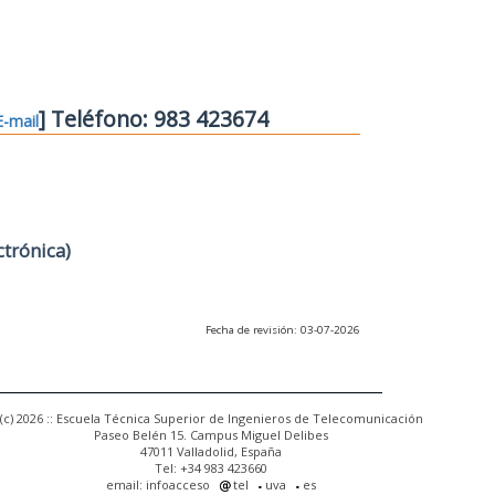
] Teléfono: 983 423674
E-mail
ctrónica)
Fecha de revisión: 03-07-2026
(c) 2026 :: Escuela Técnica Superior de Ingenieros de Telecomunicación
Paseo Belén 15. Campus Miguel Delibes
47011 Valladolid, España
Tel: +34 983 423660
email: infoacceso
tel
uva
es