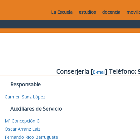
La Escuela
estudios
docencia
movili
Conserjería [
] Teléfono:
E-mail
Responsable
Carmen Sanz López
Auxiliares de Servicio
Mª Concepción Gil
Oscar Arranz Laiz
Fernando Rico Berruguete